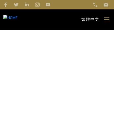
繁體中文
1441 W 49th Avenue
Vancouver
V6M 2R4